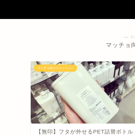
― C
マッチョ
マッチョ向けファッション
【無印】フタが外せるPET詰替ボトル