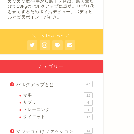
ガリガリ歴30年から筋トレ開始。筋肉量だ
けで13kgのバルクアップに成功。サプリ代
を安くするためポイ活デビュー。ボディビ
ルと楽天ポイントが好き。
＼ Follow me ／
カテゴリー
バルクアップとは
42
食事
12
サプリ
6
トレーニング
1
ダイエット
12
マッチョ向けファッション
13