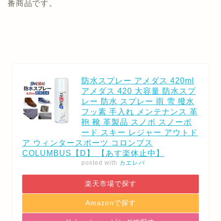
番商品です。
防水スプレー アメダス 420ml
アメダス 420 大容量 防水スプ
レー 防水 スプレー 雨 雪 撥水
フッ素 手入れ メンテナンス 革
鞄 靴 革製品 スノボ スノーボ
ード スキー レジャー アウトド
ア ウィンタースポーツ コロンブス
COLUMBUS【D】 【あす楽休止中】
posted with
カエレバ
楽天市場で探す
Amazonで探す