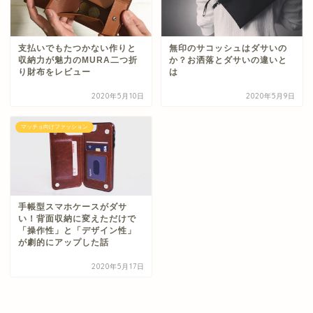
支払いでもたつかない作りと
無印のサコッシュはダサいの
収納力が魅力のMURA二つ折
か？お洒落とダサいの違いと
り財布をレビュー
は
2020年5月10日
2020年5月9日
マッチョ向けファッション
手帳型スマホケースがダサ
い！背面収納に変えただけで
「操作性」と「デザイン性」
が劇的にアップした話
2020年5月17日