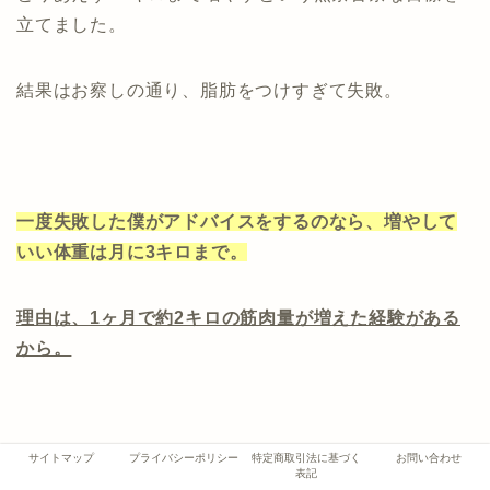
立てました。
結果はお察しの通り、脂肪をつけすぎて失敗。
一度失敗した僕がアドバイスをするのなら、増やして
いい体重は月に3キロまで。
理由は、1ヶ月で約2キロの筋肉量が増えた経験がある
から。
サイトマップ
プライバシーポリシー
特定商取引法に基づく
お問い合わせ
表記
正確な数値ではないにしろ、筋肉が増える可能性があ