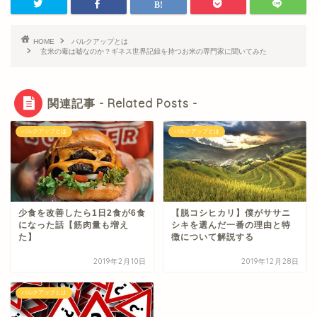
HOME
バルクアップとは
玄米の毒は嘘なのか？ギネス世界記録を持つお米の専門家に聞いてみた
関連記事 - Related Posts -
バルクアップとは
バルクアップとは
少食を改善したら1日2食が6食
【脱コシヒカリ】僕がササニ
になった話【筋肉量も増え
シキを選んだ一番の理由と特
た】
徴について解説する
2019年2月10日
2019年12月28日
バルクアップとは