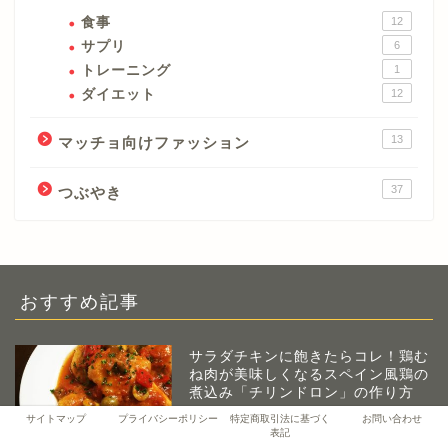
食事
12
サプリ
6
トレーニング
1
ダイエット
12
13
マッチョ向けファッション
37
つぶやき
おすすめ記事
サラダチキンに飽きたらコレ！鶏む
ね肉が美味しくなるスペイン風鶏の
煮込み「チリンドロン」の作り方
サイトマップ
プライバシーポリシー
特定商取引法に基づく
お問い合わせ
表記